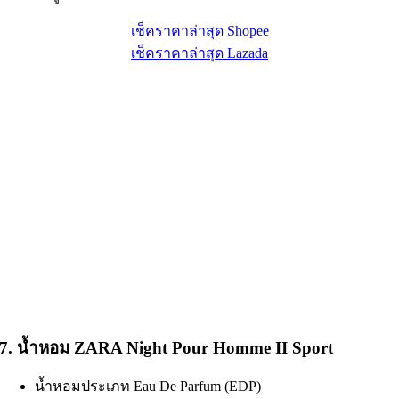
เช็คราคาล่าสุด Shopee
เช็คราคาล่าสุด Lazada
7.
น้ำหอม ZARA Night Pour Homme II Sport
น้ำหอมประเภท Eau De Parfum (EDP)