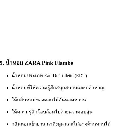
9.
น้ำหอม ZARA Pink Flambé
น้ำหอมประเภท Eau De Toilette (EDT)
น้ำหอมที่ให้ความรู้สึกสนุกสนานและกล้าหาญ
ให้กลิ่นหอมของดอกไม้อันหอมหวาน
ให้ความรู้สึกโอบล้อมไปด้วยความอบอุ่น
กลิ่นหอมเย้ายวน น่าดึงดูด และไม่อาจต้านทานได้