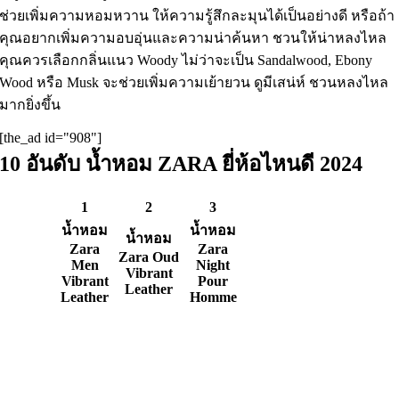
ช่วยเพิ่มความหอมหวาน ให้ความรู้สึกละมุนได้เป็นอย่างดี หรือถ้า
คุณอยากเพิ่มความอบอุ่นและความน่าค้นหา ชวนให้น่าหลงไหล
คุณควรเลือกกลิ่นแนว Woody ไม่ว่าจะเป็น Sandalwood, Ebony
Wood หรือ Musk จะช่วยเพิ่มความเย้ายวน ดูมีเสน่ห์ ชวนหลงไหล
มากยิ่งขึ้น
[the_ad id="908"]
10 อันดับ น้ำหอม ZARA ยี่ห้อไหนดี 2024
1
2
3
น้ำหอม
น้ำหอม
น้ำหอม
Zara
Zara
Zara Oud
Men
Night
Vibrant
Vibrant
Pour
Leather
Leather
Homme