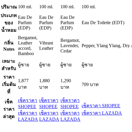
100 ml.
100 ml.
100 ml.
100 ml.
ปริมาณ
ประเภท
Eau De
Eau De
Eau De
Parfum
Parfum
Parfum
Eau De Toilette (EDT)
ของ
(EDP)
(EDP)
(EDP)
น้ำหอม
Bergamot,
Bergamot,
กลิ่น
Leather
Vibrant
Lavender,
Pepper, Ylang Ylang, Dry
accord,
Leather
Notes
Cedar
Bamboo
เหมาะ
ผู้ชาย
ผู้ชาย
ผู้ชาย
ผู้ชาย
สำหรับ
ราคา
1,877
1,880
1,290
เริ่มต้น
709 บาท
บาท
บาท
บาท
ที่
เช็คราคา
เช็คราคา
เช็คราคา
เช็ค
เช็คราคา SHOPEE
SHOPEE
SHOPEE
SHOPEE
ราคา
เช็คราคา
เช็คราคา
เช็คราคา
เช็คราคา LAZADA
ล่าสุด
LAZADA
LAZADA
LAZADA