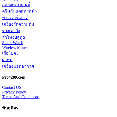
กล้องติดรถยนต์
ครีมกันแดดทาหน้า
พาวเวอร์แบงค์
เครื่องวัดความดัน
รองเท้าวิ่ง
ลำโพงบลูทูธ
Smart Watch
Wireless Mouse
เสื่อโยคะ
ผ้าห่ม
เครื่องฟอกอากาศ
Pro4289.com
Contact US
Privacy Policy
Terms And Conditions
พันธมิตร