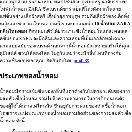
แต่ถ้าพูดถึงแบรนด์น้ำหอม ที่มีดีไซน์สวย ดูเรียบหรู น่าจับจอง คง
ไม่พ้นน้ำหอม ZARA ซึ่งแบรนด์ซาร่าเป็นที่โด่งดังมากในสาย
แฟชั่นอย่าง เสื้อผ้าสตรี เสื้อผ้าสุภาพบุรุษ รวมถึงเสื้อผ้าของเด็กทั้ง
หญิงและชาย แต่ในบทความนี้เราจะมาแนะนำ
10 น้ำหอม ZARA
กลิ่นไหนหอม
ติดทนบนตัวได้ยาวนาน ซึ่งน้ำหอมในแต่ละคอลเล
คชั่นของ ZARA จะมีกลิ่นและความหอมที่เป็นเอกลักษณ์เฉพาะ
ตามแบบฉบับของแบรนด์ นอกจากนี้น้ำหอมยังจะช่วยเสริมให้คุณ
ดูมีเสน่ห์ ชวนให้หลงไหล ไปดูกันเลยว่าจะมีกลิ่นไหนที่ตรงกับ
ความชื่นชอบของคุณ | จัดอันดับโดย
pro4289
ประเภทของน้ำหอม
น้ำหอมมีความเข้มข้นของกลิ่นที่แตกต่างกันไปตามระดับของการ
ผสมหัวเชื้อน้ำหอม รวมไปถึงความสามารถในการติดทนบนตัว
ของผู้ใช้ได้นานแค่ไหนนั้น ขึ้นอยู่กับการผสมของหัวเชื้อน้ำหอม
โดยเราจะแบ่งประเภทของน้ำหอมตามสัดส่วนของการผสมหัวเชื้อ
น้ำหอม ดังนี้