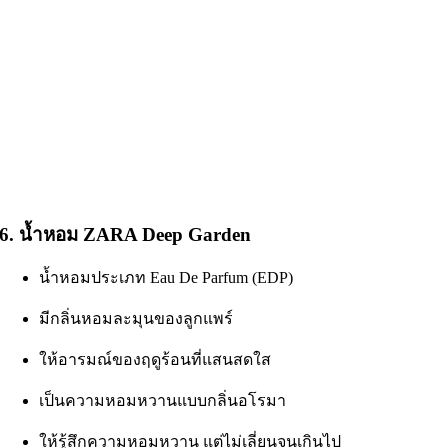
6.
น้ำหอม ZARA Deep Garden
น้ำหอมประเภท Eau De Parfum (EDP)
มีกลิ่นหอมละมุนของลูกแพร์
ให้อารมณ์ของฤดูร้อนที่แสนสดใส
เป็นความหอมหวานแบบกลิ่นอโรมา
ให้รู้สึกความหอมหวาน แต่ไม่เลี่ยนจนเกินไป