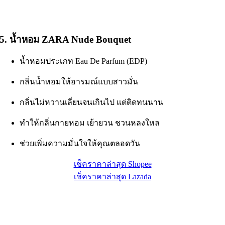
5.
น้ำหอม ZARA Nude Bouquet
น้ำหอมประเภท Eau De Parfum (EDP)
กลิ่นน้ำหอมให้อารมณ์แบบสาวมั่น
กลิ่นไม่หวานเลี่ยนจนเกินไป แต่ติดทนนาน
ทำให้กลิ่นกายหอม เย้ายวน ชวนหลงใหล
ช่วยเพิ่มความมั่นใจให้คุณตลอดวัน
เช็คราคาล่าสุด Shopee
เช็คราคาล่าสุด Lazada