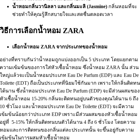
น้ำหอมกลิ่นวานิลลา และกลิ่นมะลิ (Jasmine)
กลิ่นหอมที่จะ
ช่วยทำให้คุณรู้สึกสบายใจและสดชื่นตลอดเวลา
วิธีการเลือกน้ำหอม ZARA
เลือกน้ำหอม ZARA จากประเภทของน้ำหอม
อย่างที่ทราบกันว่าน้ำหอมถูกแบ่งออกเป็น 5 ประเภท โดยแยกตาม
ความเข้มข้นของการใส่หัวเชื้อน้ำหอม ซึ่งน้ำหอม ZARA นั้น ส่วน
ใหญ่แล้วจะเป็นน้ำหอมประเภท Eau De Parfum (EDP) และ Eau De
Toilette (EDT) ถือเป็นประเภทที่นิยมใช้กันมาก เพราะให้กลิ่นติดท
ได้นาน ซึ่งน้ำหอมประเภท Eau De Parfum (EDP) จะมีส่วนผสมของ
หัวเชื้อน้ำหอม 15-20% กลิ่นจะติดทนอยู่บนตัวของคุณได้นาน 6 ถึง
10 ชั่วโมง และน้ำหอมประเภท Eau De Toilette (EDT) จะมีความ
เข้มข้นน้อยกว่าประเภท EDP เพราะมีส่วนผสมของหัวเชื้อน้ำหอม
อยู่ที่ 5-15% ให้กลิ่นติดทนบนตัวได้นาน 4 ถึง 6 ชั่วโมง
โดยความ
หอมและการติดทนของกลิ่นแต่ละประเภทนั้น จะขึ้นอยู่กับความ
เข้มข้นในการผสมหัวเชื้อน้ำหอม