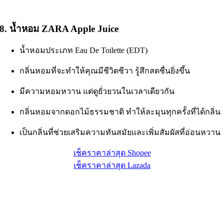
8.
น้ำหอม ZARA Apple Juice
น้ำหอมประเภท Eau De Toilette (EDT)
กลิ่นหอมที่จะทำให้คุณมีชีวิตชีวา รู้สึกสดชื่นยิ่งขึ้น
มีความหอมหวาน แต่ดูยั่วยวนในเวลาเดียวกัน
กลิ่นหอมจากดอกไม้ธรรมชาติ ทำให้ละมุนทุกครั้งที่ได้กลิ่น
เป็นกลิ่นที่ช่วยเสริมความทันสมัยและเพิ่มสัมผัสที่อ่อนหวาน
เช็คราคาล่าสุด Shopee
เช็คราคาล่าสุด Lazada