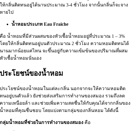
ให้กลิ่นติดทนอยู่ได้นานประมาณ 3-4 ชั่วโมง จากนั้นกลิ่นก็จะจาง
หายไป
น้ำหอมประเภท Eau Fraiche
คือ น้ำหอมที่มีส่วนผสมของหัวเชื้อน้ำหอมอยู่ที่ประมาณ 1 – 3%
โดยให้กลิ่นติดทนอยู่บนตัวประมาณ 2 ชั่วโมง ความหอมติดทนได้
นานมากน้อยแค่ไหน จะขึ้นอยู่กับความเข้มข้นของปริมาณที่ผสม
หัวเชื้อน้ำหอมนั่นเอง
ประโยชน์ของน้ำหอม
ประโยชน์ของน้ำหอมในแต่ละกลิ่น นอกจากจะให้ความหอมติด
ทนอยู่บนตัวแล้ว ยังช่วยส่งเสริมการทำงานของสมอง รวมถึงลด
ความเหนื่อยล้า และช่วยเพิ่มความสดชื่นให้กับคุณได้จากกลิ่นของ
น้ำหอมที่คุณชื่นชอบ โดยแบ่งตามกลุ่มของกลิ่นหอม ได้ดังนี้
กลุ่มน้ำหอมที่ช่วยในการทำงานของสมอง
คือ