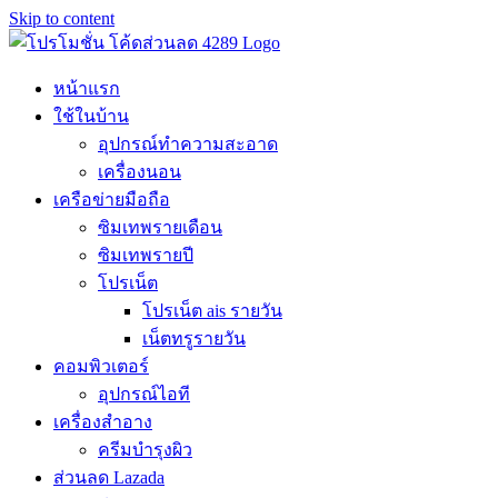
Skip to content
หน้าแรก
ใช้ในบ้าน
อุปกรณ์ทำความสะอาด
เครื่องนอน
เครือข่ายมือถือ
ซิมเทพรายเดือน
ซิมเทพรายปี
โปรเน็ต
โปรเน็ต ais รายวัน
เน็ตทรูรายวัน
คอมพิวเตอร์
อุปกรณ์ไอที
เครื่องสำอาง
ครีมบำรุงผิว
ส่วนลด Lazada