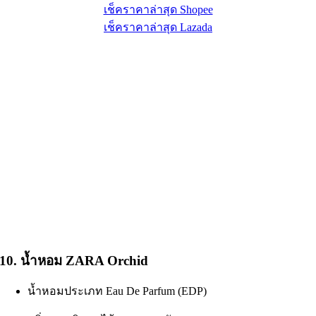
เช็คราคาล่าสุด Shopee
เช็คราคาล่าสุด Lazada
10.
น้ำหอม ZARA Orchid
น้ำหอมประเภท Eau De Parfum (EDP)