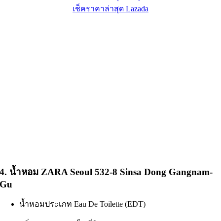
เช็คราคาล่าสุด Lazada
4.
น้ำหอม ZARA Seoul 532-8 Sinsa Dong Gangnam-
Gu
น้ำหอมประเภท Eau De Toilette (EDT)