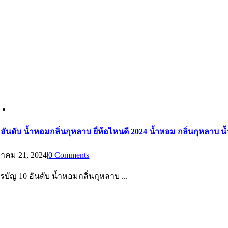
 อันดับ น้ำหอมกลิ่นกุหลาบ ยี่ห้อไหนดี 2024 น้ำหอม กลิ่นกุหลาบ 
ลาคม 21, 2024
|
0 Comments
รบัญ 10 อันดับ น้ำหอมกลิ่นกุหลาบ ...