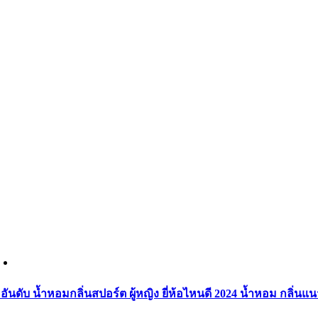
 อันดับ น้ำหอมกลิ่นสปอร์ต ผู้หญิง ยี่ห้อไหนดี 2024 น้ำหอม กลิ่นแ