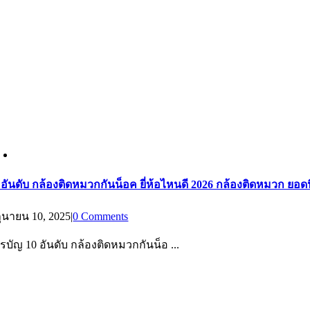
 อันดับ กล้องติดหมวกกันน็อค ยี่ห้อไหนดี 2026 กล้องติดหมวก ยอด
ถุนายน 10, 2025
|
0 Comments
รบัญ 10 อันดับ กล้องติดหมวกกันน็อ ...