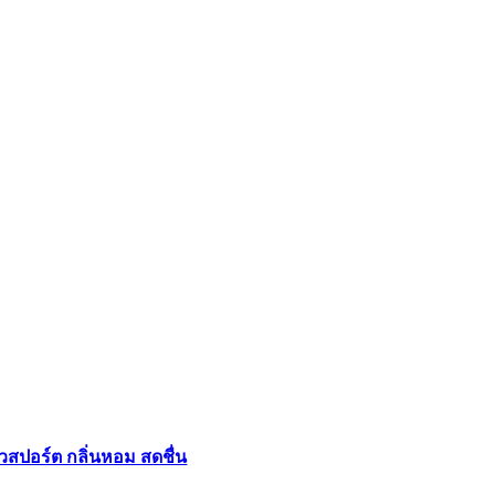
นวสปอร์ต กลิ่นหอม สดชื่น