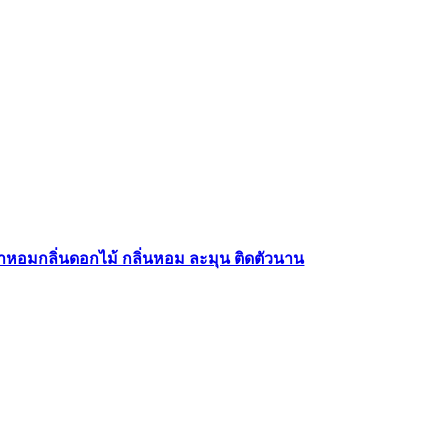
น้ำหอมกลิ่นดอกไม้ กลิ่นหอม ละมุน ติดตัวนาน