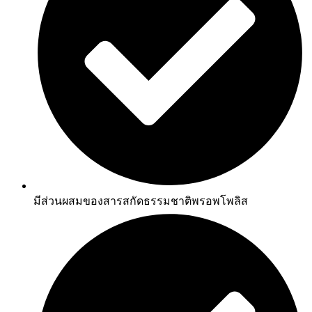
มีส่วนผสมของสารสกัดธรรมชาติพรอพโพลิส