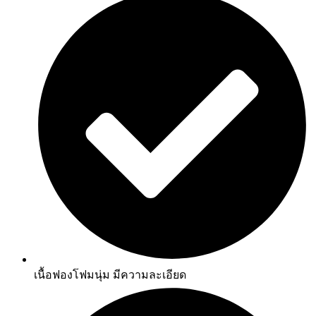
เนื้อฟองโฟมนุ่ม มีความละเอียด