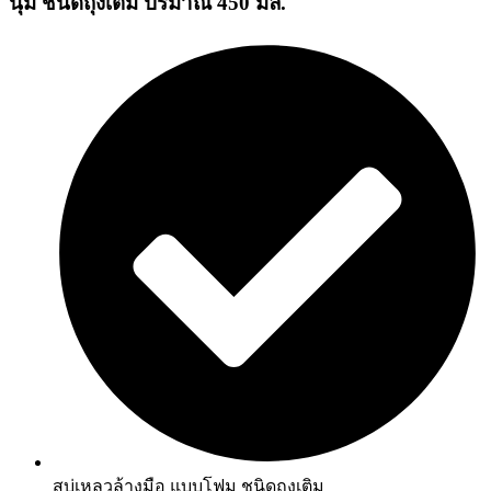
นุ่ม ชนิดถุงเติม ปริมาณ 450 มล.
สบู่เหลวล้างมือ แบบโฟม ชนิดถุงเติม