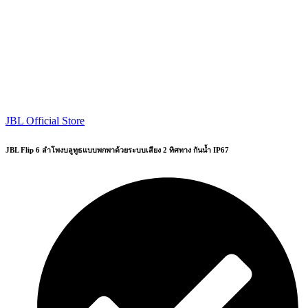
JBL Official Store
JBL Flip 6 ลำโพงบลูทูธแบบพกพาด้วยระบบเสียง 2 ทิศทาง กันน้ำ IP67