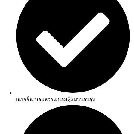
แนวกลิ่น: หอมหวาน หอมฟุ้ง แบบอบอุ่น