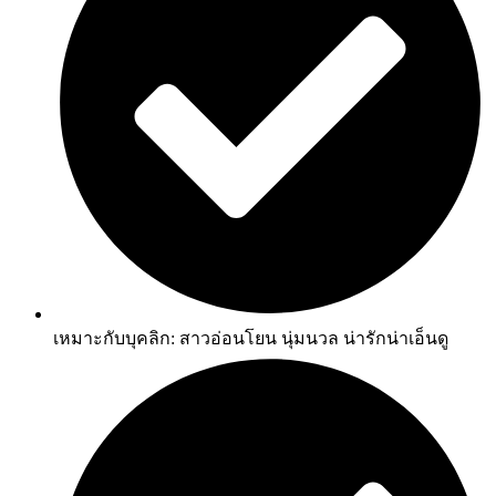
เหมาะกับบุคลิก: สาวอ่อนโยน นุ่มนวล น่ารักน่าเอ็นดู