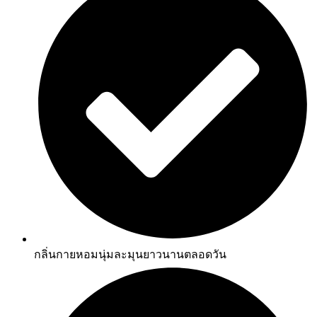
กลิ่นกายหอมนุ่มละมุนยาวนานตลอดวัน