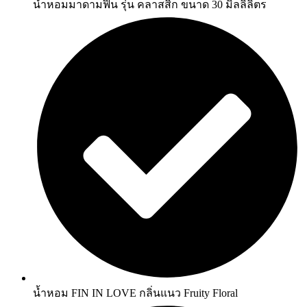
น้ำหอมมาดามฟิน รุ่น คลาสสิก ขนาด 30 มิลลิลิตร
น้ำหอม FIN IN LOVE กลิ่นแนว Fruity Floral