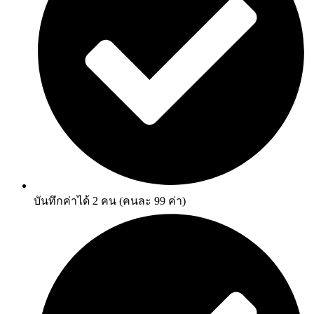
บันทึกค่าได้ 2 คน (คนละ 99 ค่า)