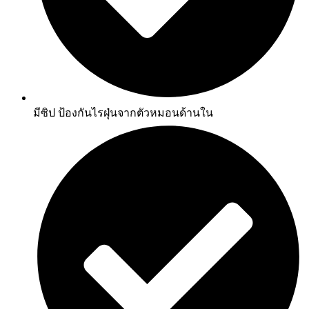
มีซิป ป้องกันไรฝุ่นจากตัวหมอนด้านใน