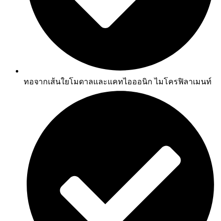
ทอจากเส้นใยโมดาลและแคทไอออนิก ไมโครฟิลาเมนท์