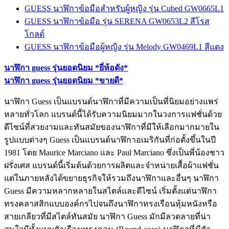
GUESS นาฬิกาข้อมือสำหรับผู้หญิง รุ่น Cubed GW0665L1
GUESS นาฬิกาข้อมือ รุ่น SERENA GW0653L2 สีโรส
โกลด์
GUESS นาฬิกาข้อมือผู้หญิง รุ่น Melody GW0469L1 สีแดง
นาฬิกา guess รุ่นยอดนิยม *ยี่ห้อดัง*
นาฬิกา guess รุ่นยอดนิยม *ขายดี*
นาฬิกา Guess เป็นแบรนด์นาฬิกาที่มีความเป็นที่นิยมอย่างแพร่
หลายทั่วโลก แบรนด์นี้ได้รับความนิยมมากในวงการแฟชั่นด้วย
ดีไซน์ที่สวยงามและทันสมัยของนาฬิกาที่มีให้เลือกมากมายใน
รูปแบบต่างๆ Guess เป็นแบรนด์นาฬิกาอเมริกันที่ก่อตั้งขึ้นในปี
1981 โดย Maurice Marciano และ Paul Marciano ซึ่งเป็นพี่น้องชาว
ฝรั่งเศส แบรนด์นี้เริ่มต้นด้วยการผลิตและจำหน่ายเสื้อผ้าแฟชั่น
แต่ในภายหลังได้ขยายธุรกิจให้รวมถึงนาฬิกาและอื่นๆ นาฬิกา
Guess มีความหลากหลายในสไตล์และดีไซน์ เริ่มตั้งแต่นาฬิกา
ทรงคลาสสิกแบบองค์กรไปจนถึงนาฬิกาทรงเรือนหุ้มหนังหรือ
สายเกลียวที่มีสไตล์ทันสมัย นาฬิกา Guess มักมีลวดลายที่น่า