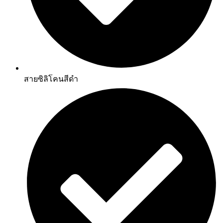
สายซิลิโคนสีดำ