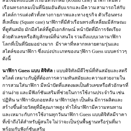
สนใจมีทั้งแบบ
ตัวเรือนทรงกลม (Round case) นาฬิกาที่มีตัว
เรือนทรงกลมเป็นที่นิยมอันดับแรกและมีความสามารถใส่กับ
สไตล์การแต่งตัวทั้งทางกายภาพและทางธุรกิจ
ตัวเรือนทรง
สี่เหลี่ยม (Square case) นาฬิกาที่มีตัวเรือนทรงสี่เหลี่ยมมีลักษณะ
ที่ดูทันสมัย มักมีสไตล์ที่ดูมีเอกลักษณ์
หน้าปัดที่มีการจัดเรียง
ด้วยตัวเลขหรือสัญลักษณ์ที่น่าสนใจ รวมถึงแบบเวลานาฬิกา
โลกที่เป็นที่นิยมอย่างมาก มีราคาที่หลากหลายตามรุ่นและ
สไตล์ของนาฬิกา ซึ่งแบ่งประเภทของนาฺฬิกา Guess แบบคร่าวๆ
ดังนี้
นาฬิกา Guess แบบ ดิจิทัล :
แบบดิจิทัลมีดีไซน์ที่ทันสมัยและสตรี
ทไลต์ เหมาะกับผู้ที่ต้องการความทันสมัยและความสวยงามใน
การสวมใส่นาฬิกา มีหน้าปัดที่แสดงผลเป็นตัวเลขหรือตัวอักษรที่
อ่านง่าย และมีฟังก์ชันเสริมที่ช่วยในการใช้งานประจำวัน เช่น
ปฏิทิน นาฬิกานับถอยหลัง นาฬิกาปลุก เป็นต้น มีการผลิตและ
สร้างขึ้นด้วยวัสดุที่มีคุณภาพสูง ทำให้นาฬิกามีความทนทาน
และเหมาะกับการใช้งานทุกวันนาฬิกา Guess แบบดิจิทัลมีราคา
ที่เข้าถึงได้สำหรับผู้สนใจ ไม่ว่าจะเป็นรุ่นพื้นฐานหรือรุ่นที่มา
พร้อมกับฟังก์ชันเสริม