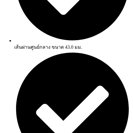
เส้นผ่านศูนย์กลาง ขนาด 43.0 มม.