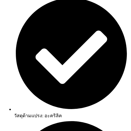
วัสดุด้ามแปรง: อะคริลิค