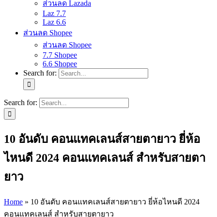
ส่วนลด Lazada
Laz 7.7
Laz 6.6
ส่วนลด Shopee
ส่วนลด Shopee
7.7 Shopee
6.6 Shopee
Search for:
Search for:
10 อันดับ คอนแทคเลนส์สายตายาว ยี่ห้อ
ไหนดี 2024 คอนแทคเลนส์ สำหรับสายตา
ยาว
Home
»
10 อันดับ คอนแทคเลนส์สายตายาว ยี่ห้อไหนดี 2024
คอนแทคเลนส์ สำหรับสายตายาว