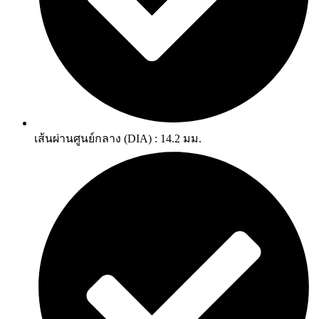
เส้นผ่านศูนย์กลาง (DIA) : 14.2 มม.