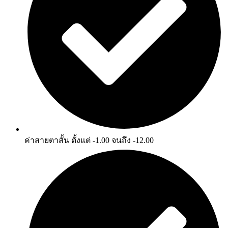
ค่าสายตาสั้น ตั้งแต่ -1.00 จนถึง -12.00