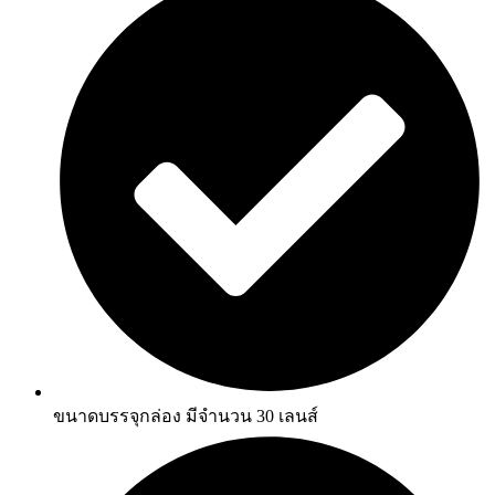
ขนาดบรรจุกล่อง มีจำนวน 30 เลนส์