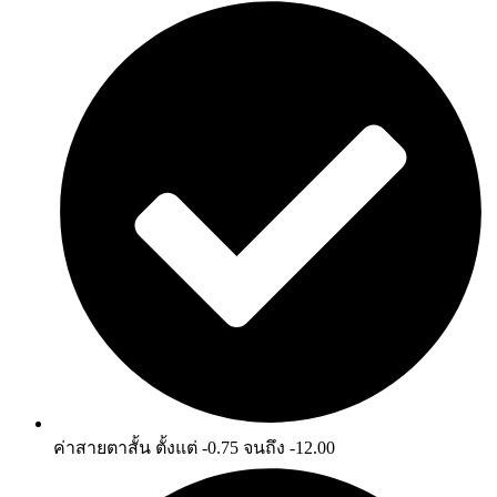
ค่าสายตาสั้น ตั้งแต่ -0.75 จนถึง -12.00