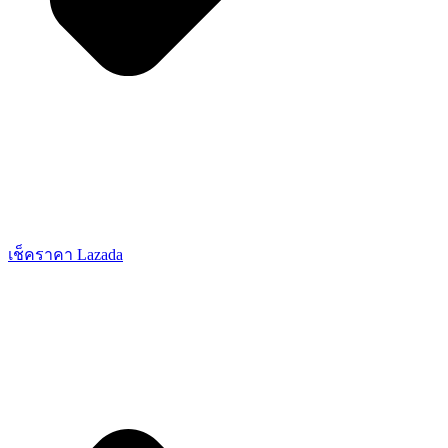
เช็คราคา Lazada