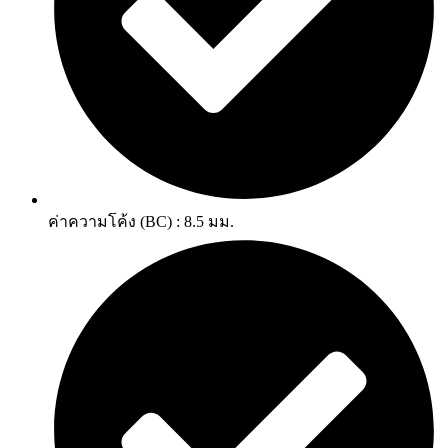
ค่าความโค้ง (BC) : 8.5 มม.