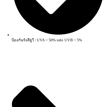
ป้องกันรังสียูวี : UVA < 50% และ UVB < 5%