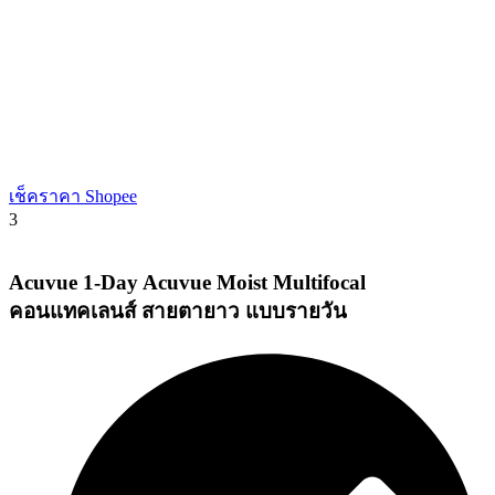
เช็คราคา Shopee
3
Acuvue 1-Day Acuvue Moist Multifocal
คอนแทคเลนส์ สายตายาว แบบรายวัน