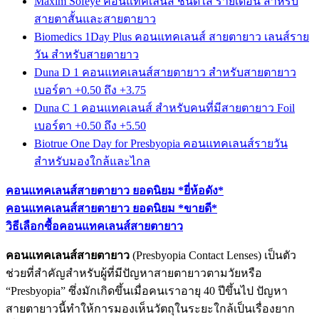
Maxim Sofeye คอนแทคเลนส์ ชนิดใส รายเดือน สำหรับ
สายตาสั้นและสายตายาว
Biomedics 1Day Plus คอนแทคเลนส์ สายตายาว เลนส์ราย
วัน สำหรับสายตายาว
Duna D 1 คอนแทคเลนส์สายตายาว สำหรับสายตายาว
เบอร์ตา +0.50 ถึง +3.75
Duna C 1 คอนแทคเลนส์ สำหรับคนที่มีสายตายาว Foil
เบอร์ตา +0.50 ถึง +5.50
Biotrue One Day for Presbyopia คอนแทคเลนส์รายวัน
สำหรับมองใกล้และไกล
คอนแทคเลนส์สายตายาว ยอดนิยม *ยี่ห้อดัง*
คอนแทคเลนส์สายตายาว ยอดนิยม *ขายดี*
วิธีเลือกซื้อคอนแทคเลนส์สายตายาว
คอนแทคเลนส์สายตายาว
(Presbyopia Contact Lenses) เป็นตัว
ช่วยที่สำคัญสำหรับผู้ที่มีปัญหาสายตายาวตามวัยหรือ
“Presbyopia” ซึ่งมักเกิดขึ้นเมื่อคนเราอายุ 40 ปีขึ้นไป ปัญหา
สายตายาวนี้ทำให้การมองเห็นวัตถุในระยะใกล้เป็นเรื่องยาก