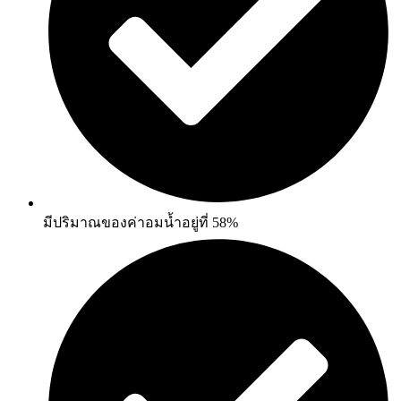
มีปริมาณของค่าอมน้ำอยู่ที่ 58%