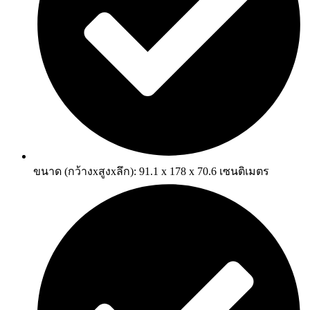
ขนาด (กว้างxสูงxลึก): 91.1 x 178 x 70.6 เซนติเมตร