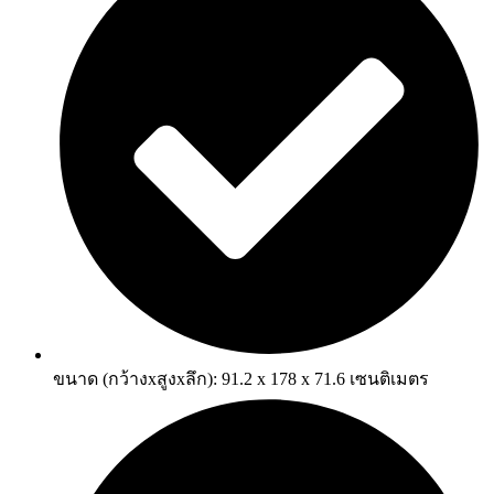
ขนาด (กว้างxสูงxลึก): 91.2 x 178 x 71.6 เซนติเมตร