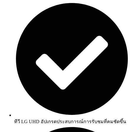
ทีวี LG UHD อัปเกรดประสบการณ์การรับชมที่คมชัดขึ้น