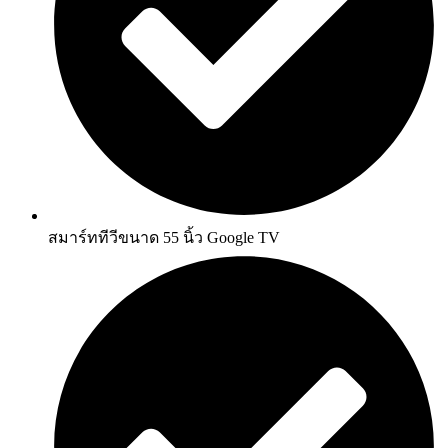
สมาร์ททีวีขนาด 55 นิ้ว Google TV