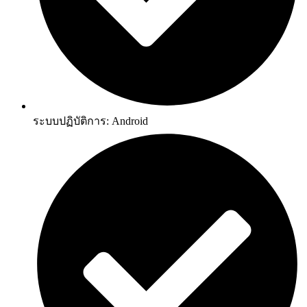
ระบบปฏิบัติการ: Android