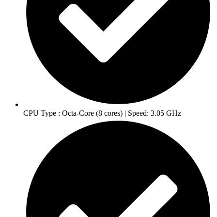
CPU Type : Octa-Core (8 cores) | Speed: 3.05 GHz