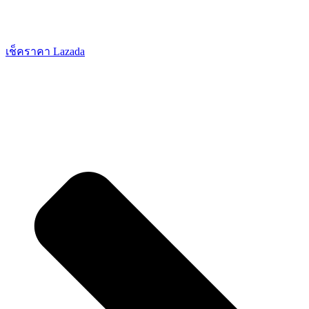
เช็คราคา Lazada