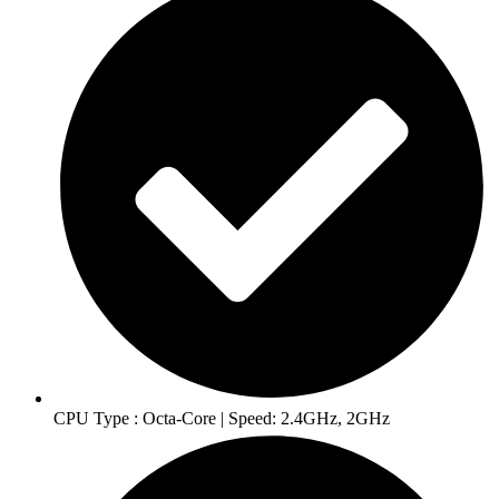
CPU Type : Octa-Core | Speed: 2.4GHz, 2GHz