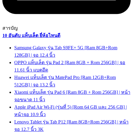
สารบัญ
10 อันดับ แท็บเล็ต ยี่ห้อไหนดี
Samsung Galaxy รุ่น Tab S9FE+ 5G [Ram 8GB+Rom
128GB] | จอ 12.4 นิ้ว
OPPO แท็บเล็ต รุ่น Pad 2 [Ram 8GB + Rom 256GB] | จอ
11.61 นิ้ว แบตอึด
Huawei แท็บเล็ต รุ่น MatePad Pro [Ram 12GB+Rom
512GB] | จอ 13.2 นิ้ว
Xiaomi แท็บเล็ต รุ่น Pad 6 [Ram 8GB + Rom 256GB] | หน้า
จอขนาด 11 นิ้ว
Apple iPad Air Wi-Fi (รุ่นที่ 5) [Rom 64 GB และ 256 GB] |
หน้าจอ 10.9 นิ้ว
Lenovo Tablet รุ่น Tab P12 [Ram 8GB+Rom 256GB] | หน้า
จอ 12.7 นิ้ว 3K