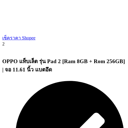
เช็คราคา Shopee
2
OPPO แท็บเล็ต รุ่น Pad 2 [Ram 8GB + Rom 256GB]
| จอ 11.61 นิ้ว แบตอึด