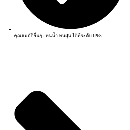
คุณสมบัติอื่นๆ : ทนน้ำ ทนฝุ่น ได้ที่ระดับ IP68